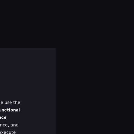
we use the
unctional
nce
nce, and
 execute