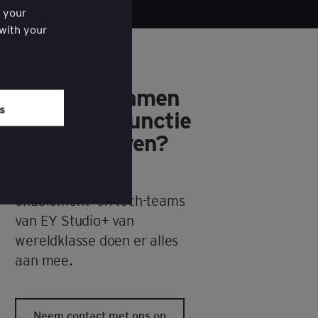
f your
 with your
ered the
Klaar om samen
om of each
es
jouw salesfunctie
vorm te geven?
De salesstrategie-,
enablement- en tech-teams
van EY Studio+ van
wereldklasse doen er alles
aan mee.
Neem contact met ons op