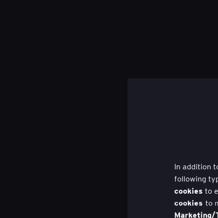
In addition 
following ty
cookies
to e
cookies
to 
Marketing/T