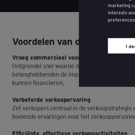
marketing ca
interests an
preferences
You may wit
Voordelen van de oplossing
website thro
I de
page on the 
Vroeg commercieel voordeel
Review our
Ontgrendel snel waarde door middel van gerich
belanghebbenden de impact van investeringen 
kunnen financieren.
Verbeterde verkoopervaring
Zet verkopers centraal in de verkoopstrategie 
boeiende ervaringen voor het verkooppersone
Efficiënte, effectieve verkoopactiviteiten