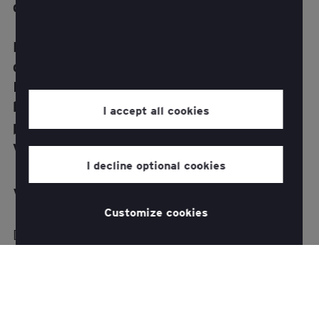
durable.
Réduction de l'exposition au risque
d'innovation
Intégrer la conception, les données et
l'ingénierie à la connaissance des risques
I accept all cookies
pour fournir efficacement des solutions
viables et centrées sur le client.
I decline optional cookies
Votre défi commercial
Customize cookies
Dans ce monde en mutation rapide, les
entreprises doivent repenser la croissance à
l'intérieur et à l'extérieur de leurs capacités
traditionnelles. La nécessité de développer des
modèles d'entreprise, des solutions et des