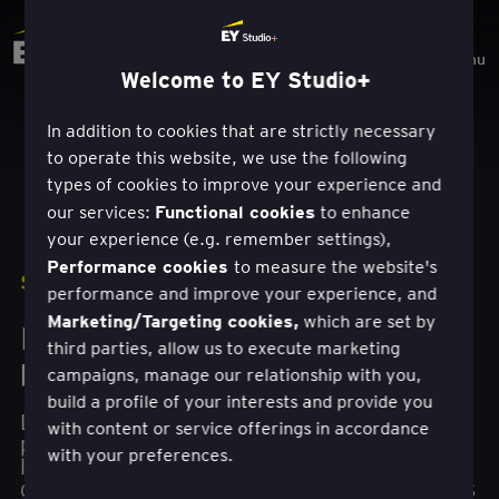
Menu
Welcome to EY Studio+
In addition to cookies that are strictly necessary
to operate this website, we use the following
types of cookies to improve your experience and
Functional cookies
our services:
to enhance
your experience (e.g. remember settings),
Performance cookies
to measure the website's
SOLUTIONS
performance and improve your experience, and
Marketing/Targeting cookies,
which are set by
Innovation en matière de
third parties, allow us to execute marketing
produits et de services
campaigns, manage our relationship with you,
build a profile of your interests and provide you
L'approche EY Studio+ de l'innovation des
with content or service offerings in accordance
produits et des services vous aide à accélérer
with your preferences.
l'innovation de votre portefeuille de produits ou
de services, et à créer de nouvelles propositions