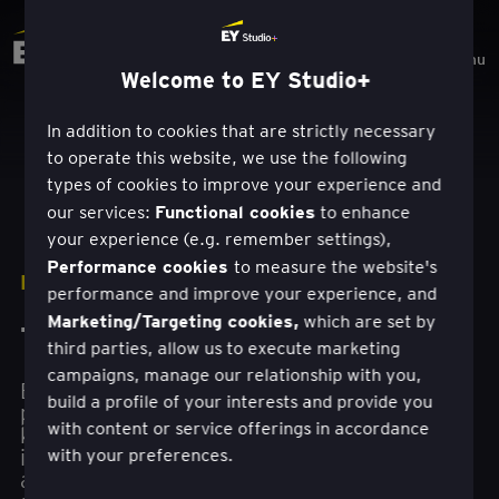
Menu
Welcome to EY Studio+
In addition to cookies that are strictly necessary
to operate this website, we use the following
types of cookies to improve your experience and
Functional cookies
our services:
to enhance
your experience (e.g. remember settings),
Performance cookies
to measure the website's
RATKAISUT
performance and improve your experience, and
Marketing/Targeting cookies,
which are set by
Tuote- ja palveluinnovaatio
third parties, allow us to execute marketing
campaigns, manage our relationship with you,
EY Studio+ -lähestymistapa tuote- ja
build a profile of your interests and provide you
palveluinnovaatioihin auttaa sinua
with content or service offerings in accordance
kiihdyttämään tuote- tai palveluportfoliosi
innovointia ja luomaan uusia
with your preferences.
asiakasarvoehdotuksia, jotka auttavat sinua