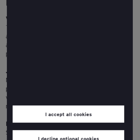
Ratkaisun edut
Vaikuttavat hetket, joilla on merkitystä
Tunnista ja tehosta keskeisiä
asiakaskohtaamisia, jotka edistävät
asiakasuskollisuutta, asiakaspysyvyyttä ja
pitkän aikavälin liiketoiminnan arvoa.
Jatkuva innovaatio
Mahdollista ketteriä, asiakaskeskeisiä
parannuksia, jotka kehittävät kokemuksia
vastaamaan muuttuviin tarpeisiin ja
markkinoiden odotuksiin.
I accept all cookies
Ihmiskeskeinen suunnittelu
Sovella empatiaan perustuvaa
I decline optional cookies