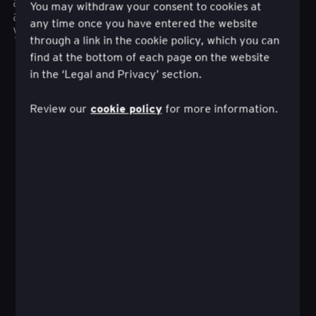
asiakaskokemuksia, jotka lisäävät pitkän
You may withdraw your consent to cookies at
aikavälin arvoa asiakkaalle, organisaatiollesi ja
any time once you have entered the website
yhteiskunnalle.
through a link in the cookie policy, which you can
find at the bottom of each page on the website
in the ‘Legal and Privacy’ section.
cookie policy
Review our
for more information.