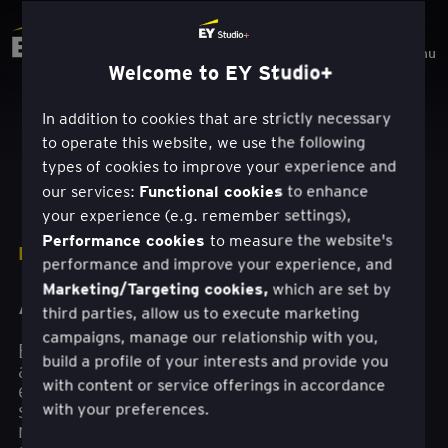
Menu
Welcome to EY Studio+
In addition to cookies that are strictly necessary
to operate this website, we use the following
types of cookies to improve your experience and
Functional cookies
our services:
to enhance
your experience (e.g. remember settings),
Performance cookies
to measure the website's
RATKAISUT
performance and improve your experience, and
Marketing/Targeting cookies,
which are set by
Asiakaskokemus
third parties, allow us to execute marketing
campaigns, manage our relationship with you,
EY Studio+ -lähestymistapa
build a profile of your interests and provide you
asiakaskokemukseen (CX), joka perustuu
with content or service offerings in accordance
empatiaan ja tarkoituksenmukaisuuteen, auttaa
sinua tuottamaan oikeanlaisia näkemyksiä
with your preferences.
rakentaaksesi erottuvia ja vaikuttavia