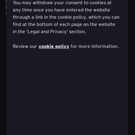
içgörü odaklı, duyarlı ve çevik hale gelerek daha
You may withdraw your consent to cookies at
iyi müşteri ve ticari sonuçlar elde edilmesine
any time once you have entered the website
yardımcı olur.
through a link in the cookie policy, which you can
find at the bottom of each page on the website
in the ‘Legal and Privacy’ section.
cookie policy
Review our
for more information.