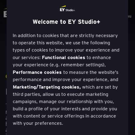
Menu
Welcome to EY Studio+
In addition to cookies that are strictly necessary
to operate this website, we use the following
types of cookies to improve your experience and
Functional cookies
our services:
to enhance
your experience (e.g. remember settings),
Performance cookies
to measure the website's
ÇÖZÜMLER
performance and improve your experience, and
Marketing/Targeting cookies,
which are set by
Hizmet Dönüşümü
third parties, allow us to execute marketing
campaigns, manage our relationship with you,
Teknoloji destekli hizmet dönüşümü ile müşteri
build a profile of your interests and provide you
merkezliliği oluşturun ve pazar trendlerinin bir
with content or service offerings in accordance
adım önünde olun. Müşteri ihtiyaçlarını ve
hizmet önceliklerini anlayarak ve değer
with your preferences.
alanlarını hedefleyerek, EY Studio+ ekipleri