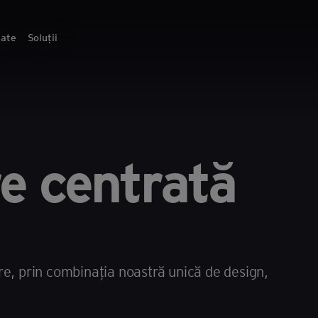
tate
Soluții
e centrată
re, prin combinația noastră unică de design,