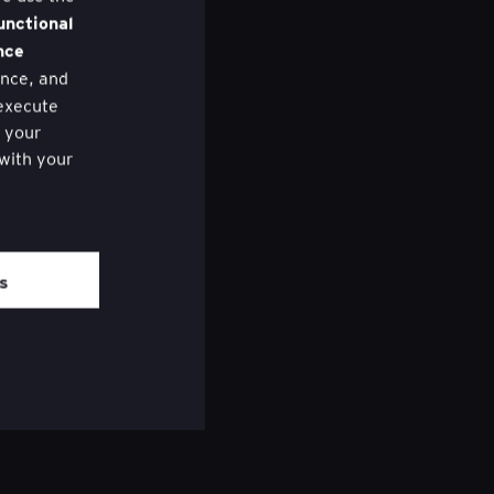
unctional
nce
nce, and
 execute
f your
 with your
ered the
om of each
es
lity mai mulți bărbați să conceapă
dström
LNESS
CONSUMER PRODUCTS
INNOVATION