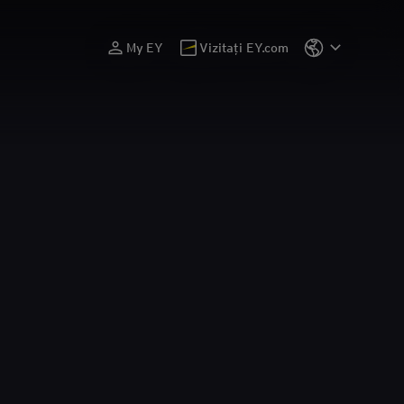
My EY
Vizitați EY.com