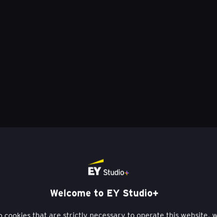
dată poate duce la
Cum strategia bazat
Jun 18, 2025
Lisa Lin
CONSUMER PRODUCTS
S
N
Welcome to EY Studio+
to cookies that are strictly necessary to operate this website, 