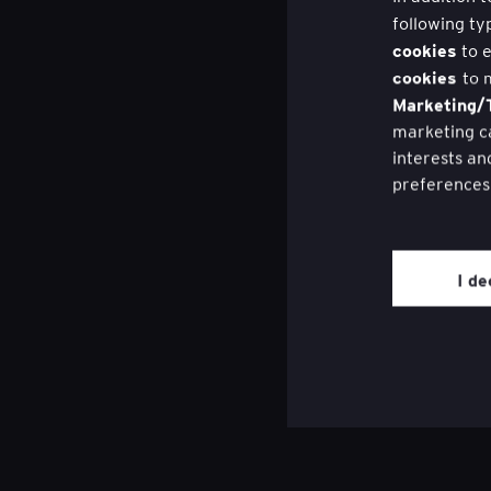
following ty
cookies
to e
cookies
to 
Marketing/T
marketing ca
interests an
preferences
You may wit
website thro
I de
page on the 
Review our
Cum să lansezi o afacere sustenabilă d
consumator în cel mai scurt timp
Apr 02, 2025
EY Studio+ Global