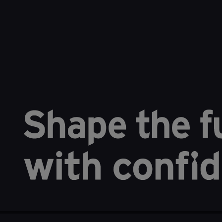
Cum a deschis transformarea digitală 
creștere
Jun 12, 2025
EY Studio+ Global
DIGITAL
GROWTH
INNOVATION
REAL ESTATE, HOSPITALITY AND CONSTRUCTION