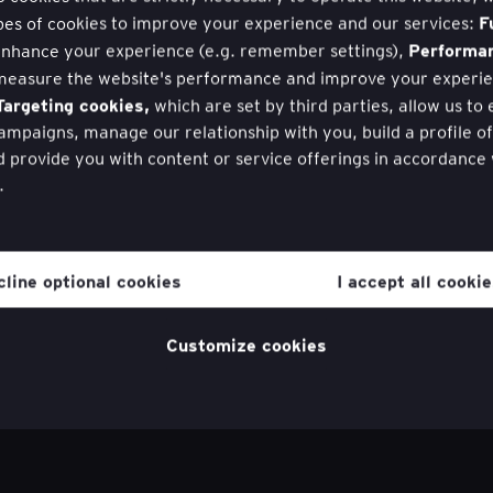
F
pes of cookies to improve your experience and our services:
Performa
nhance your experience (e.g. remember settings),
measure the website's performance and improve your experie
argeting cookies,
which are set by third parties, allow us to
mpaigns, manage our relationship with you, build a profile o
d provide you with content or service offerings in accordance
.
hdraw your consent to cookies at any time once you have ent
ugh a link in the cookie policy, which you can find at the bott
cline optional cookies
I accept all cooki
website in the ‘Legal and Privacy’ section.
cookie policy
for more information.
Customize cookies
irect către
Cum ajută Mojo Ferti
Feb 15, 2025
Lisa Lin
HEALTH SCIENCES AND WEL