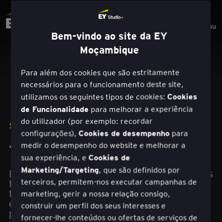
Menu
Bem-vindo ao site da EY
Moçambique
Para além dos cookies que são estritamente
necessários para o funcionamento deste site,
Cookies
utilizamos os seguintes tipos de cookies:
de Funcionalidade
para melhorar a experiência
do utilizador (por exemplo: recordar
SOLUÇÕES
Cookies de desempenho
configurações),
para
medir o desempenho do website e melhorar a
Transformação de serviços
Cookies de
sua experiência, e
Marketing/Targeting
, que são definidos por
Desenvolva o foco no cliente e fique à frente das
terceiros, permitem-nos executar campanhas de
tendências do mercado por meio da
transformação de serviços com tecnologia. Ao
marketing, gerir a nossa relação consigo,
entender as necessidades do cliente e as
construir um perfil dos seus interesses e
prioridades de serviço e focar em áreas de
fornecer-lhe conteúdos ou ofertas de serviços de