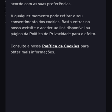
valor, as equipes do EY Studio+ ajudam a
acordo com as suas preferências.
oferecer melhores resultados comerciais e para
os clientes, tornando-se guiadas por insights,
responsivas e ágeis
A qualquer momento pode retirar o seu
.
consentimento dos cookies. Basta entrar no
nosso website e aceder ao link disponível na
página da Política de Privacidade para o efeito.
Política de Cookies
Consulte a nossa
para
obter mais informações.