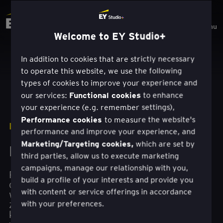
Menu
Welcome to EY Studio+
In addition to cookies that are strictly necessary
to operate this website, we use the following
types of cookies to improve your experience and
Functional cookies
our services:
to enhance
your experience (e.g. remember settings),
Performance cookies
to measure the website's
ROZWIĄZANIA
performance and improve your experience, and
Marketing/Targeting cookies,
which are set by
Doświadczenie klientów
third parties, allow us to execute marketing
campaigns, manage our relationship with you,
Podejście EY Studio+ do obsługi klienta (CX),
build a profile of your interests and provide you
oparte na empatii i celu, pomaga wyciągać
with content or service offerings in accordance
właściwe wnioski, które pozwolą Ci budować
zróżnicowane, skuteczne doświadczenia
with your preferences.
klientów, które przyniosą długoterminową