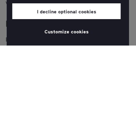
venditore.
I decline optional cookies
La tua sfida aziendale
Customize cookies
I responsabili delle vendite di oggi devono
affrontare un'ondata di fattori esterni che
influiscono sulla loro efficacia sul mercato, tra
cui l'instabilità economica, la difficoltà di
coinvolgere gli acquirenti e la concorrenza
aggressiva. Devono anche affrontare sfide
interne, tra cui la scarsa adozione della
tecnologia di vendita e lo scarso utilizzo dei
dati dei clienti.
Queste e altre tendenze simili hanno un effetto
su quattro leve chiave: crescita, produttività,