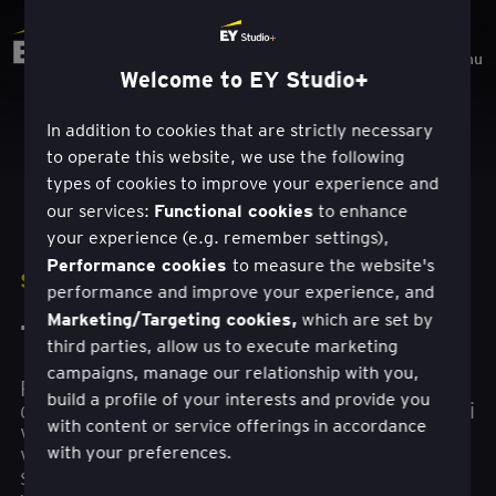
Menu
Welcome to EY Studio+
In addition to cookies that are strictly necessary
to operate this website, we use the following
types of cookies to improve your experience and
Functional cookies
our services:
to enhance
your experience (e.g. remember settings),
Performance cookies
to measure the website's
SOLUZIONI
performance and improve your experience, and
Marketing/Targeting cookies,
which are set by
Trasformazione delle vendite
third parties, allow us to execute marketing
campaigns, manage our relationship with you,
Promuovi la crescita sostenibile, la produttività
build a profile of your interests and provide you
dei venditori e l'esperienza degli acquirenti e dei
with content or service offerings in accordance
venditori attraverso la trasformazione delle
vendite. I team di EY Studio+ aiutano a
with your preferences.
sbloccare il valore in tutta l'organizzazione di