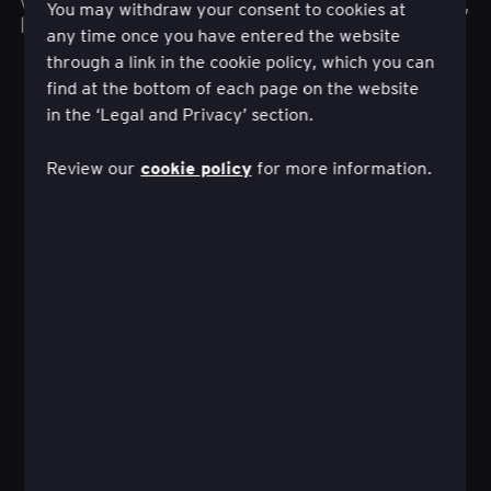
vendita, tra cui la strategia di vendita, il modello,
You may withdraw your consent to cookies at
l'abilitazione, le prestazioni e la tecnologia.
any time once you have entered the website
through a link in the cookie policy, which you can
find at the bottom of each page on the website
in the ‘Legal and Privacy’ section.
cookie policy
Review our
for more information.