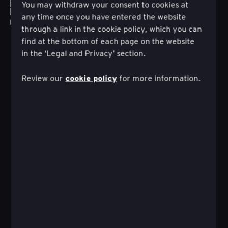
postizanju boljih rezultata za kupce i
You may withdraw your consent to cookies at
komercijalne rezultate tako što postaju vođeni
any time once you have entered the website
uvidima, responzivni i agilni.
through a link in the cookie policy, which you can
find at the bottom of each page on the website
in the ‘Legal and Privacy’ section.
cookie policy
Review our
for more information.