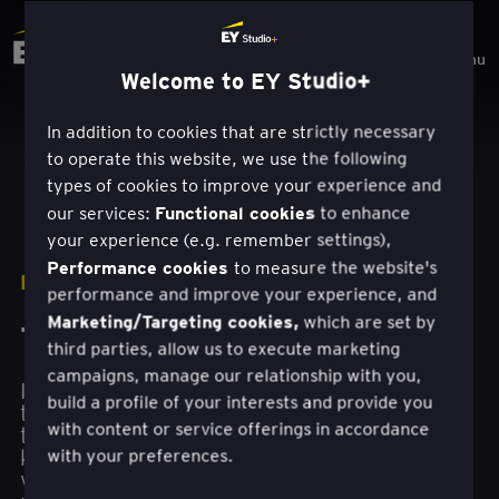
Menu
Welcome to EY Studio+
In addition to cookies that are strictly necessary
to operate this website, we use the following
types of cookies to improve your experience and
Functional cookies
our services:
to enhance
your experience (e.g. remember settings),
Performance cookies
to measure the website's
RJEŠENJA
performance and improve your experience, and
Marketing/Targeting cookies,
which are set by
Transformacija usluga
third parties, allow us to execute marketing
campaigns, manage our relationship with you,
Izgradite usmjerenost na kupce i ostanite ispred
build a profile of your interests and provide you
tržišnih trendova kroz tehnološki omogućenu
with content or service offerings in accordance
transformaciju usluga. Razumijevanjem potreba
kupaca i prioriteta usluga te ciljanjem područja
with your preferences.
vrijednosti, EY Studio+ timovi pomažu u