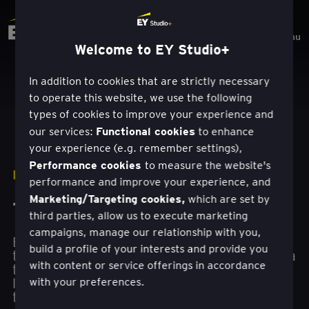
Menu
Welcome to EY Studio+
In addition to cookies that are strictly necessary
to operate this website, we use the following
types of cookies to improve your experience and
Functional cookies
our services:
to enhance
your experience (e.g. remember settings),
Performance cookies
to measure the website's
LAHENDUSED
performance and improve your experience, and
Marketing/Targeting cookies,
which are set by
Toote- ja teenuseinnovatsioon
third parties, allow us to execute marketing
campaigns, manage our relationship with you,
EY Studio+ lähenemisviis toote- ja
build a profile of your interests and provide you
teenuseinnovatsioonile aitab teil kiirendada oma
with content or service offerings in accordance
toote- või teenuseportfelli innovatsiooni ning
luua uusi kliendiväärtuspakkumisi, mis aitavad
with your preferences.
teil liikuda jätkusuutliku tuleviku poole.