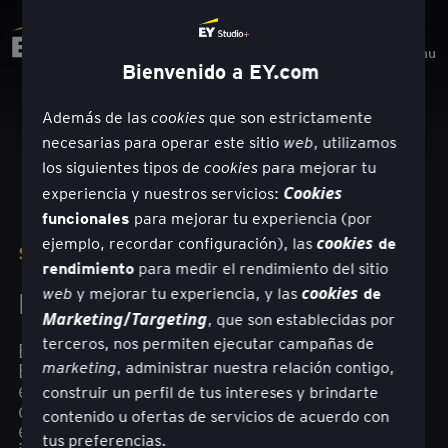
Menu
Bienvenido a EY.com
Además de las
que son estrictamente
cookies
necesarias para operar este sitio
, utilizamos
web
los siguientes tipos de
para mejorar tu
cookies
experiencia y nuestros servicios:
Cookies
funcionales
para mejorar tu experiencia (por
de
ejemplo, recordar configuración), las
cookies
SOLUCIONES
rendimiento
para medir el rendimiento del sitio
de
y mejorar tu experiencia, y las
cookies
La experiencia del cliente
web
/
Marketing
Targeting
, que son establecidas por
terceros, nos permiten ejecutar campañas de
El enfoque de los equipos de EY hacia la
, administrar nuestra relación contigo,
Experiencia del Cliente (CX), basado en la
marketing
empatía y el propósito, te ayuda a generar los
construir un perfil de tus intereses y brindarte
conocimientos adecuados para crear
contenido u ofertas de servicios de acuerdo con
experiencias de cliente diferenciadas y de alto
tus preferencias.