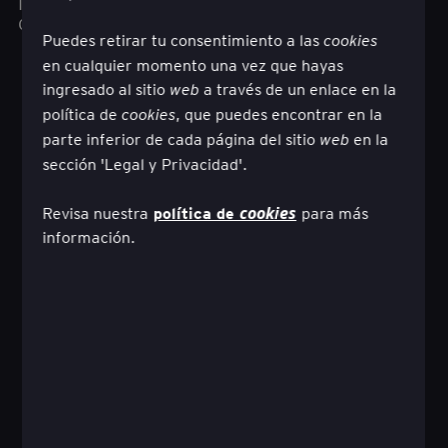
impacto que agreguen valor a largo plazo al
cliente, a tu organización y a la sociedad.
Puedes retirar tu consentimiento a las
cookies
en cualquier momento una vez que hayas
ingresado al sitio
a través de un enlace en la
web
política de
, que puedes encontrar en la
cookies
parte inferior de cada página del sitio
en la
web
sección 'Legal y Privacidad'.
política de
Revisa nuestra
cookies
para más
información.