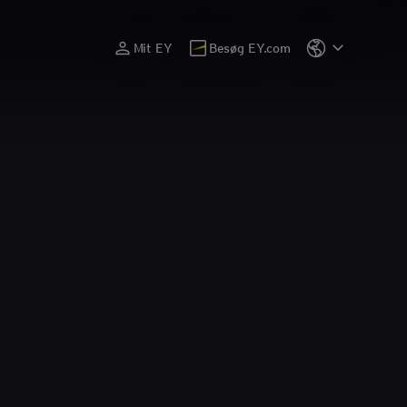
Mit EY
Besøg EY.com