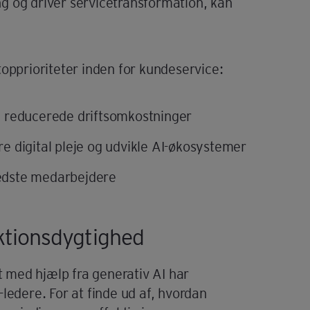
g og driver servicetransformation, kan
topprioriteter inden for kundeservice:
d reducerede driftsomkostninger
ere digital pleje og udvikle AI-økosystemer
 bedste medarbejdere
ktionsdygtighed
 med hjælp fra generativ AI har
ledere. For at finde ud af, hvordan