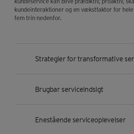
kundeservice kan blive prædiktiv, proaktiv, ska
kundeinteraktioner og en vækstfaktor for hel
fem trin nedenfor.
Strategier for transformative se
Hjælp med at skabe en bevidst kunde-, 
forbedre kundeoplevelsen, øge værdien
Brugbar serviceindsigt
implementering af kanaludviklinger.
Udnyt kundeservicedata på tværs af kan
der øger forretningsværdi og kundetilf
Enestående serviceoplevelser