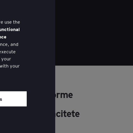
we use the
unctional
nce
nce, and
 execute
f your
 with your
ered the
Klar til at forme
om of each
es
jeres
servicekapacitete
r sammen?