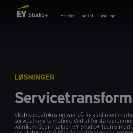
Arbejde
Indsigt
Løsninger
LØSNINGER
Servicetransform
Skab kundefokus og vær på forkant med mark
servicetransformation. Ved at forstå kundernes
værdiområder hjælper EY Studio+ teams med a
resultater ved at blive indsigtsbaserede, respon