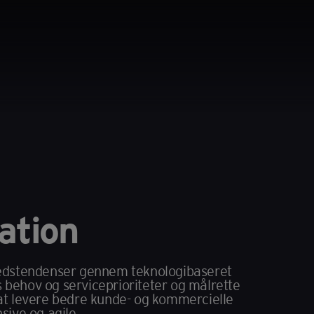
ation
edstendenser gennem teknologibaseret
 behov og serviceprioriteter og målrette
t levere bedre kunde- og kommercielle
sive og agile.