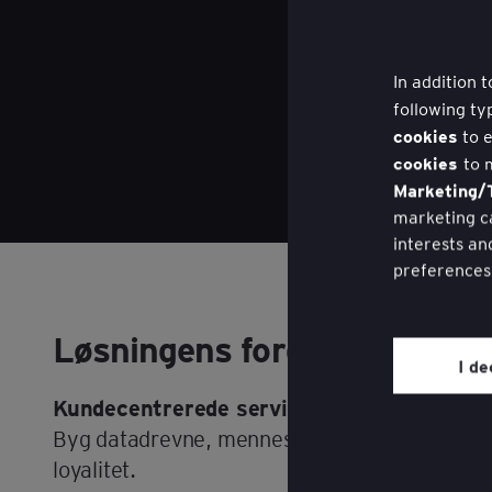
In addition 
following ty
cookies
to e
cookies
to 
Marketing/T
marketing ca
interests an
preferences
You may wit
Løsningens fordele
website thro
I de
page on the 
Kundecentrerede servicetilbud
Review our
Byg datadrevne, menneskecentrerede servicet
loyalitet.