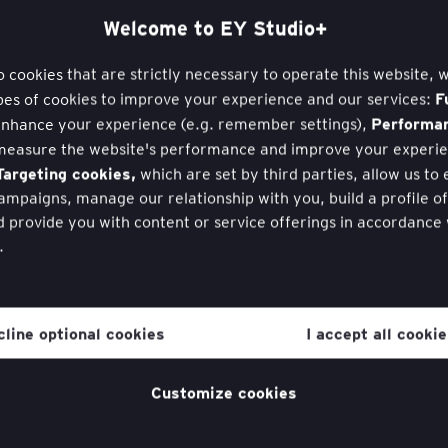
Welcome to EY Studio+
to cookies that are strictly necessary to operate this website, 
F
pes of cookies to improve your experience and our services:
Performa
nhance your experience (e.g. remember settings),
measure the website's performance and improve your experie
argeting cookies,
which are set by third parties, allow us to
mpaigns, manage our relationship with you, build a profile o
d provide you with content or service offerings in accordance
.
hdraw your consent to cookies at any time once you have ent
ugh a link in the cookie policy, which you can find at the bott
cline optional cookies
I accept all cooki
website in the ‘Legal and Privacy’ section.
cookie policy
for more information.
Customize cookies
ilbud, der fremmer kundetilfredshed og