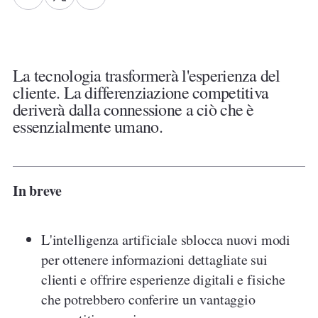
L
T
i
w
n
i
k
t
e
t
La tecnologia trasformerà l'esperienza del
d
e
cliente. La differenziazione competitiva
I
r
n
deriverà dalla connessione a ciò che è
essenzialmente umano.
In breve
L'intelligenza artificiale sblocca nuovi modi
per ottenere informazioni dettagliate sui
clienti e offrire esperienze digitali e fisiche
che potrebbero conferire un vantaggio