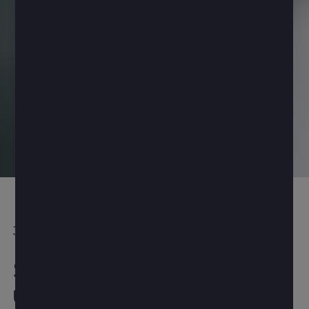
30 May 2024
9 minute read
Sådan når du den
uafhængige forbruger: