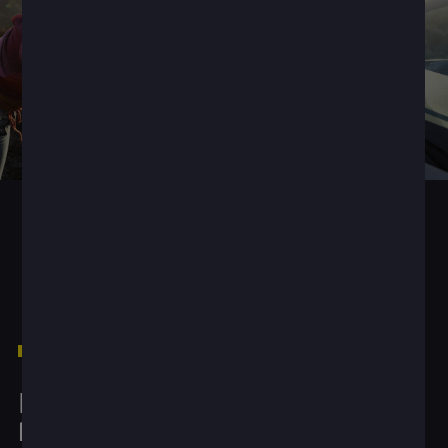
1
The better the question
Kako buduće investicije učiniti
ličnim putovanjem?