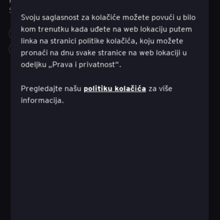
samostalno ulaganje.
Svoju saglasnost za kolačiće možete povući u bilo
kom trenutku kada uđete na web lokaciju putem
TRANSFORMATION REALIZED
FINANCE
linka na stranici politike kolačića, koju možete
INNOVATION
KORISNIČKO ISKUSTVO
more_horiz
pronaći na dnu svake stranice na web lokaciji u
odeljku „Prava i privatnost“.
politiku kolačića
Pregledajte našu
za više
informacija.