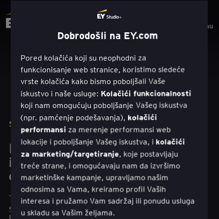
Menu
Dobrodošli na EY.com
Pored kolačića koji su neophodni za
funkcionisanje web stranice, koristimo sledeće
vrste kolačića kako bismo poboljšali Vaše
Kolačići funkcionalnosti
iskustvo i naše usluge:
koji nam omogućuju poboljšanje Vašeg iskustva
kolačići
(npr. pamćenje podešavanja),
STUDIJA SLUČAJA
|
MICROSOFT
performansi
za merenje performansi web
kolačići
lokacije i poboljšanje Vašeg iskustva, i
Kako samostalno vođeno
za marketing/targetiranje
, koje postavljaju
investiciono putovanje može
treće strane, i omogućavaju nam da izvršimo
dovesti do finansijskog uspeha
marketinške kampanje, upravljamo našim
odnosima sa Vama, kreiramo profil Vaših
Tim EY Studio + pomogao je investicionoj
interesa i pružamo Vam sadržaj ili ponudu usluga
savetničkoj firmi da stvori digitalnu platformu
u skladu sa Vašim željama.
koja pojednostavljuje putovanja kupaca za