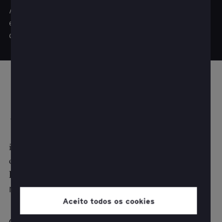
A SkiStar adotou um processo de prototipagem
e cocriação para desbloquear novos potenciais
de negócios e aumentar sua base de clientes.
S
A
KiStar é uma empresa sueca de 4,2 bilhões
de SEK (USD 3,9 bilhões) que fornece
soluções completas para o turismo alpino,
incluindo habitação, varejo e lazer. A empresa
opera os maiores resorts de montanha alpina da
Escandinávia
na Suécia e na Noruega.
Aceito todos os cookies
Como principal organizadora de férias na