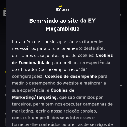
Menu
Bem-vindo ao site da EY
Moçambique
Para além dos cookies que são estritamente
necessários para o funcionamento deste site,
Cookies
utilizamos os seguintes tipos de cookies:
de Funcionalidade
para melhorar a experiência
do utilizador (por exemplo: recordar
CASO DE ESTUDO
|
SKISTAR
Cookies de desempenho
configurações),
para
medir o desempenho do website e melhorar a
Como a estratégia conduzida por
Cookies de
sua experiência, e
experimentos leva à ação
Marketing/Targeting
, que são definidos por
terceiros, permitem-nos executar campanhas de
A SkiStar está a utilizar uma estratégia
marketing, gerir a nossa relação consigo,
orientada para a experiência para mudar a
construir um perfil dos seus interesses e
perceção de ser um fornecedor de destinos de
inverno para criar um negócio para todo o ano.
fornecer-lhe conteúdos ou ofertas de serviços de