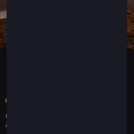
1
The better the question
Qual é o pacote certo para
acelerar o crescimento?