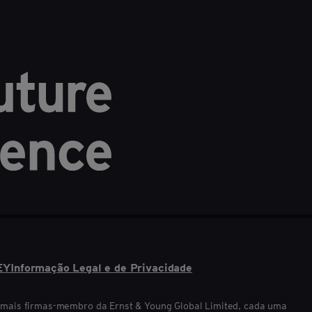
cia do cliente
Como alcançar o con
a humana
persuasão
May 30, 2024
Marie B
ANSFORMING RETAIL
DIGITAL
STRATEGY
RE
EY
Informação Legal e de Privacidade
u mais firmas-membro da Ernst & Young Global Limited, cada uma