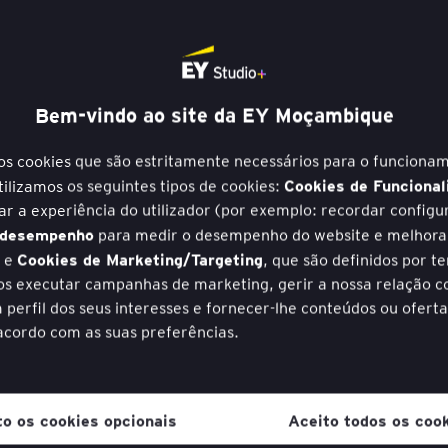
Bem-vindo ao site da EY Moçambique
io criado pela IA
Por que os CMOs de
os cookies que são estritamente necessários para o funciona
transformação
Cookies de Funcional
utilizamos os seguintes tipos de cookies:
r a experiência do utilizador (por exemplo: recordar configu
Jan 31, 2023
Pierre B
 desempenho
para medir o desempenho do website e melhora
Cookies de Marketing/Targeting
, e
, que são definidos por te
CEO AGENDA
TRANSFORM
s executar campanhas de marketing, gerir a nossa relação c
 perfil dos seus interesses e fornecer-lhe conteúdos ou oferta
acordo com as suas preferências.
momento pode retirar o seu consentimento dos cookies. Basta
e e aceder ao link disponível na página da Política de Privaci
to os cookies opcionais
Aceito todos os coo