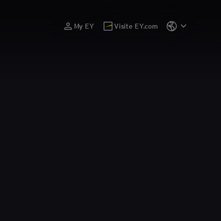
My EY
Visite EY.com