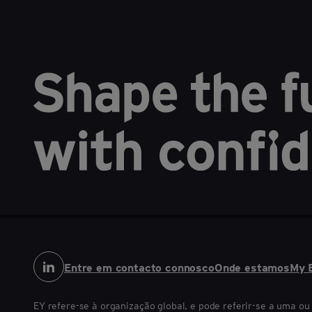
Por que você deve repensar a experiên
baseada em IA como uma experiênci
Jul 01, 2024
Laurence Buchanan
+ 1
INNOVATION REALIZED
CONSUMER PRODUCTS
TR
WORKFORCE
Entre em contacto connosco
Onde estamos
My 
EY refere-se à organização global, e pode referir-se a uma o