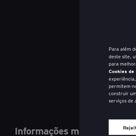
Como os CMOs podem vencer o equilíbr
Para além d
generativa?
deste site, 
para melhora
Nov 13, 2024
Laurence Buchanan
Cookies de
experiência
AI
CMO AGENDA
WORK REIMAGINED
permitem-no
construir um
serviços de 
A qualquer 
nosso websit
Rejei
Informações mais recentes
o efeito.