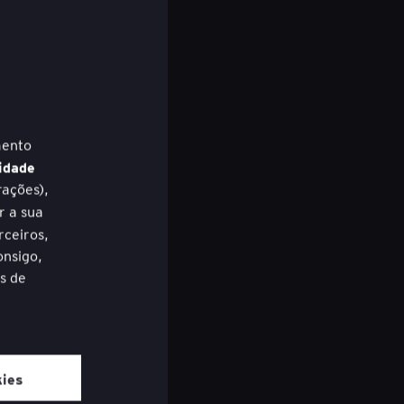
vem ser fundamentais para cada
mento
idade
rações),
eaufils
+ 2
r a sua
rceiros,
ATION REALIZED
onsigo,
s de
 entrar no
dade para
kies