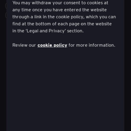
You may withdraw your consent to cookies at
TRANSFORMATION REALIZED
FINANCE
any time once you have entered the website
INNOVATION
고객 경험
more_horiz
through a link in the cookie policy, which you can
find at the bottom of each page on the website
in the ‘Legal and Privacy’ section.
cookie policy
Review our
for more information.