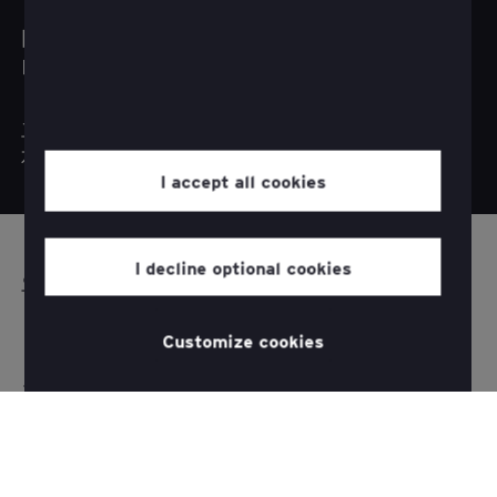
미래 투자를 개인적인 여정으로
만드는 방법은 무엇인가요?
고객이 셀프 서비스 옵션을 요청할 때 기업은 디
지털 경험에 투자해야 합니다.
I accept all cookies
I decline optional cookies
오랜 고객 서비스를 개선하기 위해 기술을
것은
사용하는
섬세한
Customize cookies
작업일
수 있습
니다. 기
술은 한편으로는 고객에게 유연성과 자율성을
더해주지만, 다른 한편으로는 대체할 수 없는 인