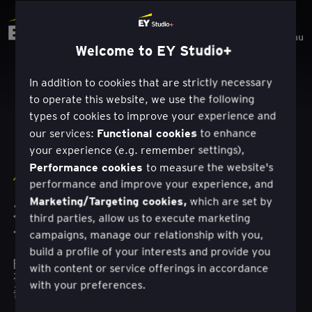
Menu
Welcome to EY Studio+
In addition to cookies that are strictly necessary
to operate this website, we use the following
types of cookies to improve your experience and
Functional cookies
our services:
to enhance
your experience (e.g. remember settings),
Performance cookies
to measure the website's
사례연구
|
MICROSOFT
performance and improve your experience, and
Marketing/Targeting cookies,
which are set by
자기 주도적 투자 여정이 재정적
third parties, allow us to execute marketing
성공으로 이어지는 방법
campaigns, manage our relationship with you,
build a profile of your interests and provide you
EY 스튜디오+ 팀은 한 투자자문사가 자기 주도
with content or service offerings in accordance
적 투자를 위한 고객 여정을 간소화하는 디지털
with your preferences.
플랫폼을 구축하는 데 도움을 주었습니다.