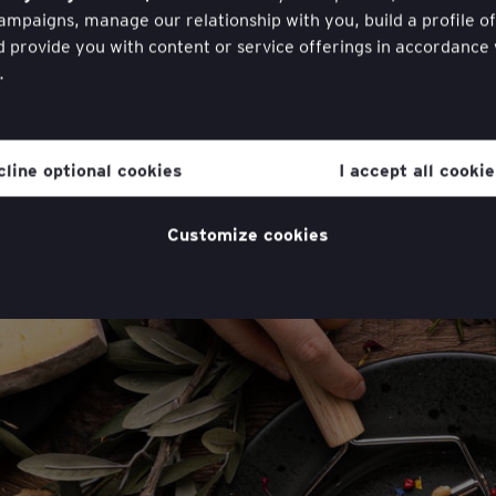
mpaigns, manage our relationship with you, build a profile o
d provide you with content or service offerings in accordance
.
hdraw your consent to cookies at any time once you have ent
ugh a link in the cookie policy, which you can find at the bott
cline optional cookies
I accept all cooki
website in the ‘Legal and Privacy’ section.
cookie policy
for more information.
Customize cookies