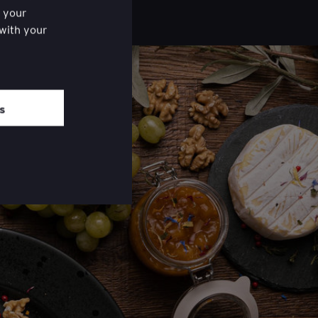
f your
 with your
ered the
om of each
es