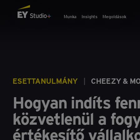
Munka
Insights
Megoldások
ESETTANULMÁNY
|
CHEEZY & M
Hogyan indíts fen
közvetlenül a fog
értékesítő vállalk