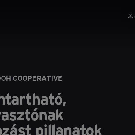
OOH COOPERATIVE
ntartható,
yasztónak
ozást pillanatok