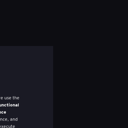
we use the
unctional
nce
nce, and
 execute