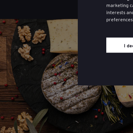
marketing ca
interests an
preferences
You may wit
website thro
I de
page on the 
Review our