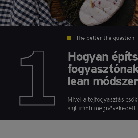
1
The better the question
Hogyan építs
fogyasztónak 
lean módszer
Mivel a tejfogyasztás csö
sajt iránti megnövekedett 