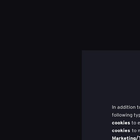
In addition 
following ty
cookies
to e
cookies
to 
Marketing/T