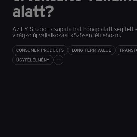
alatt?
Az EY Studio+ csapata hat hónap alatt segített e
virágzó új vállalkozást közösen létrehozni.
CONSUMER PRODUCTS
LONG TERM VALUE
TRANSF
ÜGYFÉLÉLMÉNY
more_horiz