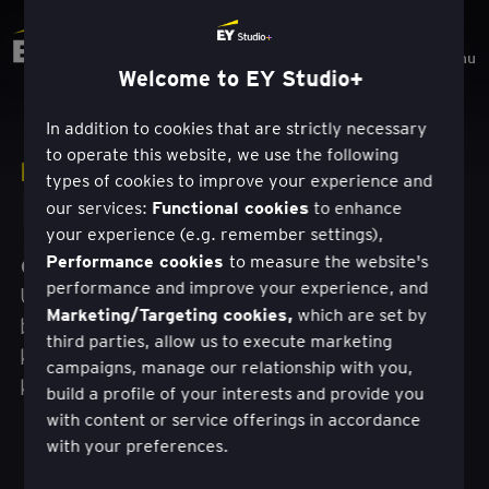
Menu
Welcome to EY Studio+
In addition to cookies that are strictly necessary
to operate this website, we use the following
MUNKA
types of cookies to improve your experience and
Emberközpontú
Functional cookies
our services:
to enhance
your experience (e.g. remember settings),
átalakulás.
Performance cookies
to measure the website's
performance and improve your experience, and
Új növekedési és értékforrásokat teremtünk és
Marketing/Targeting cookies,
which are set by
biztosítunk a dizájn, a technológia és a
third parties, allow us to execute marketing
kereskedelmi szakértelem egyedülálló
campaigns, manage our relationship with you,
kombinációjával.
build a profile of your interests and provide you
with content or service offerings in accordance
with your preferences.