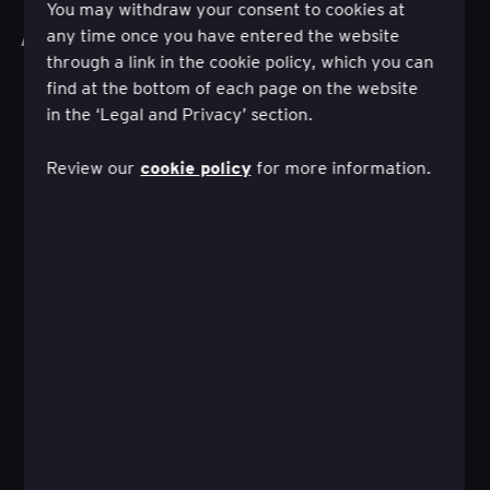
You may withdraw your consent to cookies at
Az összes munka megtekintése
any time once you have entered the website
through a link in the cookie policy, which you can
find at the bottom of each page on the website
in the ‘Legal and Privacy’ section.
cookie policy
Review our
for more information.
Hogyan vezethet pénzügyi sikerhez egy
önállóan irányított befektetési utazás?