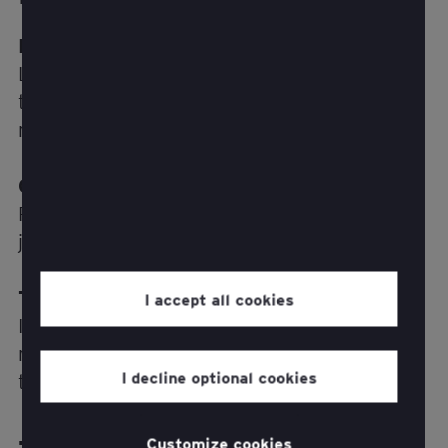
Kliendikesksed teenused
Loo andmepõhiseid ja inimkeskseid
teenusepakkumisi, mis suurendavad klientide
rahulolu ja lojaalsust.
Omnikanali kogemus
Pakkuda klientidele kõigis kanalites ühendatud
ja järjepidevat kogemust.
Tehnoloogia rakendamine
I accept all cookies
Investeerige õigesse tehnoloogiasse ja
rakendage seda tõhusalt kõigis
I decline optional cookies
teenusepakkumistes.
Customize cookies