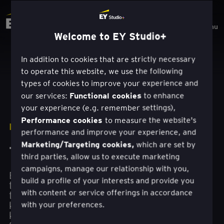
Menu
Welcome to EY Studio+
In addition to cookies that are strictly necessary
to operate this website, we use the following
types of cookies to improve your experience and
Functional cookies
our services:
to enhance
your experience (e.g. remember settings),
Performance cookies
to measure the website's
LAHENDUSED
performance and improve your experience, and
Marketing/Targeting cookies,
which are set by
Teenuse ümberkujundamine
third parties, allow us to execute marketing
campaigns, manage our relationship with you,
Ehitage kliendikesksust ja püsige
build a profile of your interests and provide you
turusuundumustest ees tehnoloogiapõhise
with content or service offerings in accordance
teenuste ümberkujundamise kaudu. Mõistes
klientide vajadusi ja teenuste prioriteete ning
with your preferences.
keskendudes väärtusvaldkondadele, aitavad EY