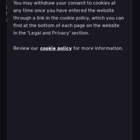
Studio+ meeskonnad saavutada paremaid
You may withdraw your consent to cookies at
kliendi- ja äritulemusi, muutudes
any time once you have entered the website
teadmistepõhiseks, reageerimisvõimeliseks ja
through a link in the cookie policy, which you can
agiilseks.
find at the bottom of each page on the website
in the ‘Legal and Privacy’ section.
cookie policy
Review our
for more information.