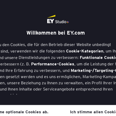
Willkommen bei EY.com
u den Cookies, die für den Betrieb dieser Website unbedingt
Cookie-Kategorien
 sind, verwenden wir die folgenden
, um I
Funktionale Cooki
nd unsere Dienstleistungen zu verbessern:
Performance-Cookies
verbessern (z. B.
, um die Leistung der
Marketing-/Targeting-
nd Ihre Erfahrung zu verbessern, und
tten gesetzt werden und es uns ermöglichen, Marketing-Kamp
n, unsere Beziehung zu Ihnen zu verwalten, ein Profil Ihrer I
 und Ihnen Inhalte oder Serviceangebote entsprechend Ihren
 anzubieten.
Cookies
Ihre Zustimmung zu
jederzeit widerrufen, sobald Sie 
hne optionale Cookies ab.
Ich stimme allen Cooki
Cookie-Richtlin
reten haben, und zwar über einen Link in der