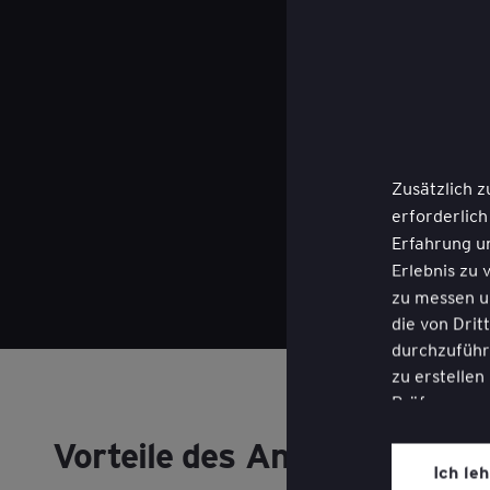
Zusätzlich z
erforderlich
Erfahrung u
Erlebnis zu 
zu messen u
die von Dri
durchzuführe
zu erstellen
Präferenzen
Vorteile des Ansatzes
Sie können 
Ich le
Website bet