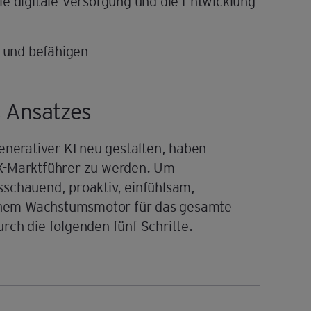
e digitale Versorgung und die Entwicklung
n und befähigen
 Ansatzes
enerativer KI neu gestalten, haben
CX-Marktführer zu werden. Um
schauend, proaktiv, einfühlsam,
 einem Wachstumsmotor für das gesamte
rch die folgenden fünf Schritte.