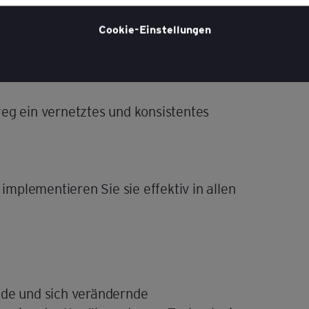
der Seite der Website im Abschnitt 'Recht und Datenschutz' fi
Cookie-Einstellungen
schen ausgerichtete Serviceangebote, die
Cookie-Richtlinie
nsere
für weitere Informationen.
n.
weg ein vernetztes und konsistentes
 implementieren Sie sie effektiv in allen
nde und sich verändernde