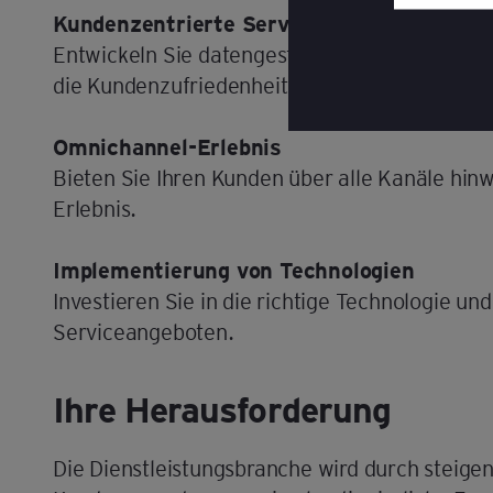
unten auf je
Kundenzentrierte Serviceangebote
Entwickeln Sie datengesteuerte, auf den Men
Lesen Sie u
die Kundenzufriedenheit und -loyalität förder
Omnichannel-Erlebnis
Bieten Sie Ihren Kunden über alle Kanäle hin
Erlebnis.
Implementierung von Technologien
Investieren Sie in die richtige Technologie und
Serviceangeboten.
Ihre Herausforderung
Die Dienstleistungsbranche wird durch steige